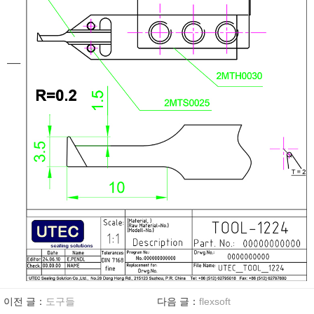
이전 글：
도구들
다음 글：
flexsoft