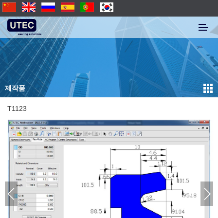
제작품
T1123