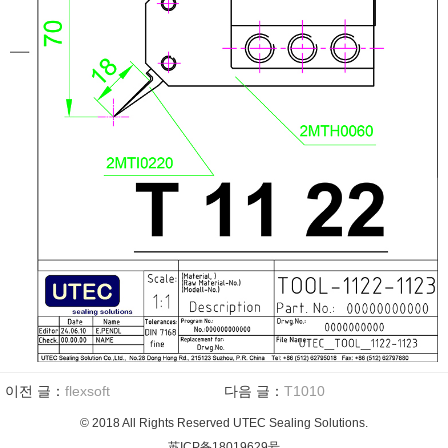
이전 글：
flexsoft
다음 글：
T1010
© 2018 All Rights Reserved UTEC Sealing Solutions.
苏ICP备18019629号